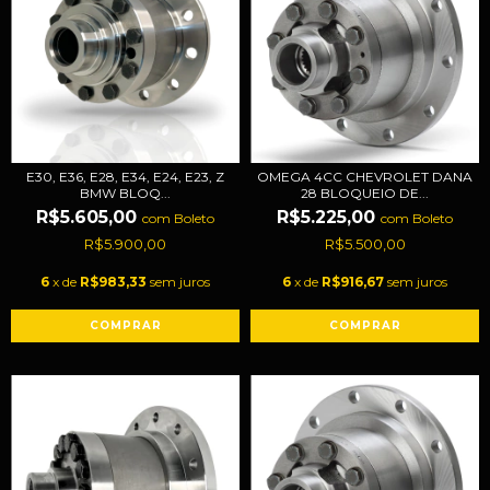
E30, E36, E28, E34, E24, E23, Z
OMEGA 4CC CHEVROLET DANA
BMW BLOQ...
28 BLOQUEIO DE...
R$5.605,00
R$5.225,00
com
Boleto
com
Boleto
R$5.900,00
R$5.500,00
6
x de
R$983,33
sem juros
6
x de
R$916,67
sem juros