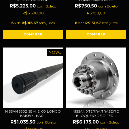
R$5.225,00
R$750,50
com
Boleto
com
Boleto
R$5.500,00
R$790,00
6
x de
R$916,67
sem juros
6
x de
R$131,67
sem juros
NOVO
NISSAN 350Z SEMI EIXO LONGO
NISSAN XTERRA TRASEIRO
KAISER - KA0...
BLOQUEIO DE DIFER...
R$1.035,50
R$6.175,00
com
Boleto
com
Boleto