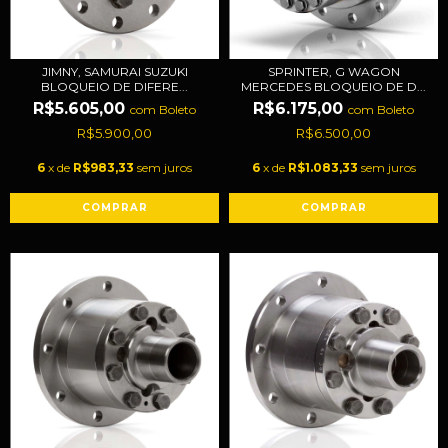
JIMNY, SAMURAI SUZUKI
SPRINTER, G WAGON
BLOQUEIO DE DIFERE...
MERCEDES BLOQUEIO DE D...
R$5.605,00
R$6.175,00
com
Boleto
com
Boleto
R$5.900,00
R$6.500,00
6
x de
R$983,33
sem juros
6
x de
R$1.083,33
sem juros