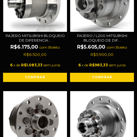
PAJERO MITSUBISHI BLOQUEIO
PAJERO / L200 MITSUBISHI
DE DIFERENCIA...
BLOQUEIO DE DIF...
R$6.175,00
R$5.605,00
com
Boleto
com
Boleto
R$6.500,00
R$5.900,00
6
x de
R$1.083,33
sem juros
6
x de
R$983,33
sem juros