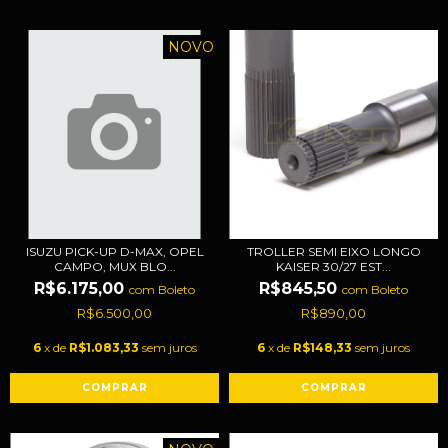
NOVO
ISUZU PICK-UP D-MAX, OPEL
TROLLER SEMI EIXO LONGO
CAMPO, MUX BLO...
KAISER 30/27 EST...
R$6.175,00
R$845,50
com
Boleto
com
Boleto
R$6.500,00
R$890,00
6
x de
R$1.083,33
sem juros
6
x de
R$148,33
sem juros