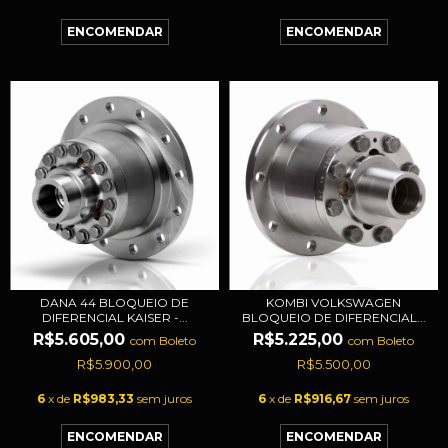
DANA 44 BLOQUEIO DE
KOMBI VOLKSWAGEN
DIFERENCIAL KAISER -...
BLOQUEIO DE DIFERENCIAL...
R$5.605,00
R$5.225,00
com
Boleto
com
Boleto
R$5.900,00
R$5.500,00
6
x de
R$983,33
sem juros
6
x de
R$916,67
sem juros