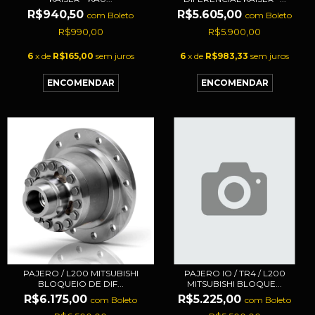
R$940,50
R$5.605,00
com
Boleto
com
Boleto
R$990,00
R$5.900,00
6
x de
R$165,00
sem juros
6
x de
R$983,33
sem juros
PAJERO / L200 MITSUBISHI
PAJERO IO / TR4 / L200
BLOQUEIO DE DIF...
MITSUBISHI BLOQUE...
R$6.175,00
R$5.225,00
com
Boleto
com
Boleto