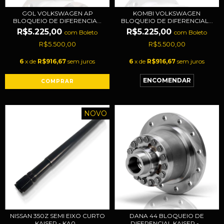
GOL VOLKSWAGEN AP
KOMBI VOLKSWAGEN
BLOQUEIO DE DIFERENCIA...
BLOQUEIO DE DIFERENCIAL...
R$5.225,00
R$5.225,00
com
Boleto
com
Boleto
R$5.500,00
R$5.500,00
6
x de
R$916,67
sem juros
6
x de
R$916,67
sem juros
NOVO
NISSAN 350Z SEMI EIXO CURTO
DANA 44 BLOQUEIO DE
KAISER - KA0...
DIFERENCIAL KAISER -...