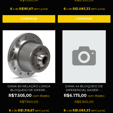
R$1.090,00
R$6.500,00
6
x de
R$181,67
sem juros
6
x de
R$1.083,33
sem juros
DANA 60 RELAÇÃO LONGA
DANA 44 BLOQUEIO DE
BLOQUEIO DE DIFERE...
DIFERENCIAL KAISER -...
R$7.505,00
R$6.175,00
com
Boleto
com
Boleto
R$7.900,00
R$6.500,00
6
x de
R$1.316,67
sem juros
6
x de
R$1.083,33
sem juros