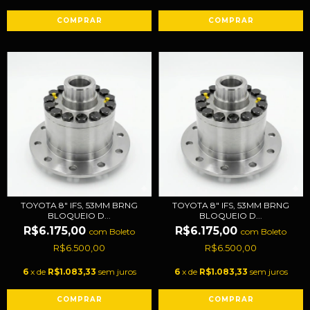
TOYOTA 8" IFS, 53MM BRNG
TOYOTA 8" IFS, 53MM BRNG
BLOQUEIO D...
BLOQUEIO D...
R$6.175,00
R$6.175,00
com
Boleto
com
Boleto
R$6.500,00
R$6.500,00
6
x de
R$1.083,33
sem juros
6
x de
R$1.083,33
sem juros