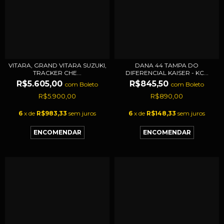
VITARA, GRAND VITARA SUZUKI,
DANA 44 TAMPA DO
TRACKER CHE...
DIFERENCIAL KAISER - KC...
R$5.605,00
R$845,50
com
Boleto
com
Boleto
R$5.900,00
R$890,00
6
x de
R$983,33
sem juros
6
x de
R$148,33
sem juros