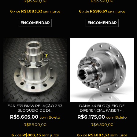
R$6.500,00
R$5.500,00
6
x de
R$1.083,33
sem juros
6
x de
R$916,67
sem juros
E46, E39 BMW RELAÇÃO 2.93
DANA 44 BLOQUEIO DE
BLOQUEIO DE DI...
DIFERENCIAL KAISER -...
R$5.605,00
R$6.175,00
com
Boleto
com
Boleto
R$5.900,00
R$6.500,00
6
x de
R$983,33
sem juros
6
x de
R$1.083,33
sem juros