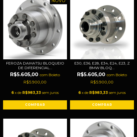
NOVO
FEROZA DAIHATSU BLOQUEIO
E30, E36, E28, E34, E24, E23, Z
DE DIFERENCIAL...
BMW BLOQ...
R$5.605,00
R$5.605,00
com
Boleto
com
Boleto
R$5.900,00
R$5.900,00
6
x de
R$983,33
sem juros
6
x de
R$983,33
sem juros