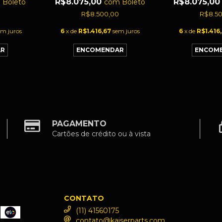
R$8.075,00
R$8.075,0
m
Boleto
com
Boleto
0
R$8.500,00
R$8.5
em juros
6
x de
R$1.416,67
sem juros
6
x de
R$1.416
PAGAMENTO
Cartões de crédito ou à vista
CONTATO
(11) 41560175
contato@kaiserparts.com