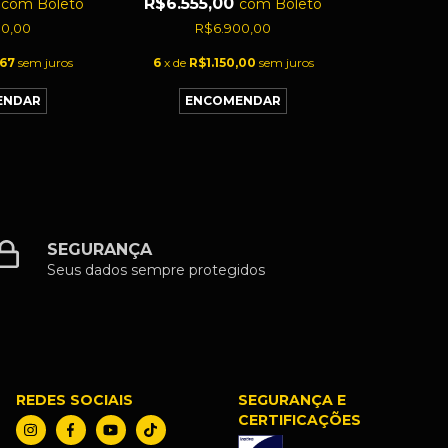
0
R$6.555,00
com
Boleto
com
Boleto
00,00
R$6.900,00
,67
sem juros
6
x de
R$1.150,00
sem juros
SEGURANÇA
Seus dados sempre protegidos
REDES SOCIAIS
SEGURANÇA E
CERTIFICAÇÕES