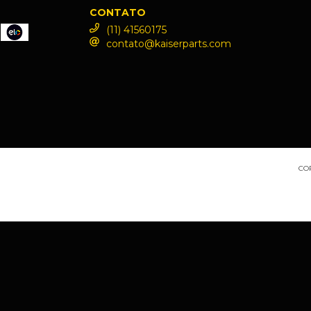
CONTATO
(11) 41560175
contato@kaiserparts.com
COP