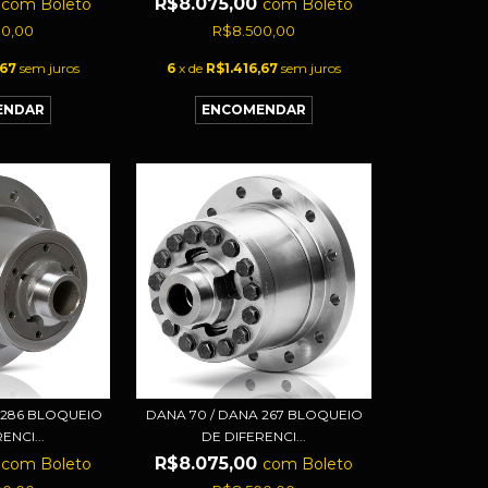
0
R$8.075,00
com
Boleto
com
Boleto
00,00
R$8.500,00
,67
sem juros
6
x de
R$1.416,67
sem juros
 286 BLOQUEIO
DANA 70 / DANA 267 BLOQUEIO
ENCI...
DE DIFERENCI...
0
R$8.075,00
com
Boleto
com
Boleto