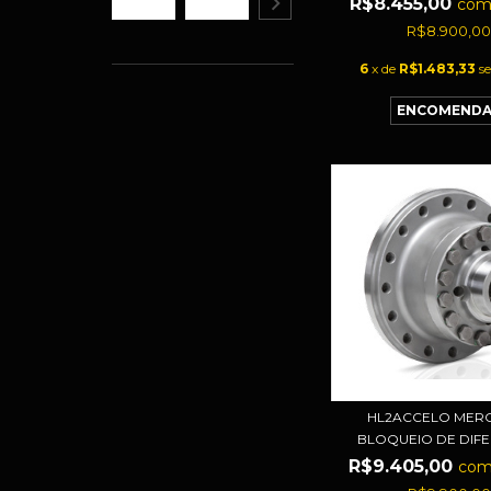
R$8.455,00
co
R$8.900,0
6
x de
R$1.483,33
s
HL2ACCELO MER
BLOQUEIO DE DIFER
R$9.405,00
co