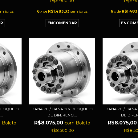
R$8.900,00
R$8.9
em juros
6
x de
R$1.483,33
sem juros
6
x de
R$1.483
 BLOQUEIO
DANA 70 / DANA 267 BLOQUEIO
DANA 70 / DANA
..
DE DIFERENCI...
DE DIFER
R$8.075,00
R$8.075,0
m
Boleto
com
Boleto
R$8.500,00
R$8.5