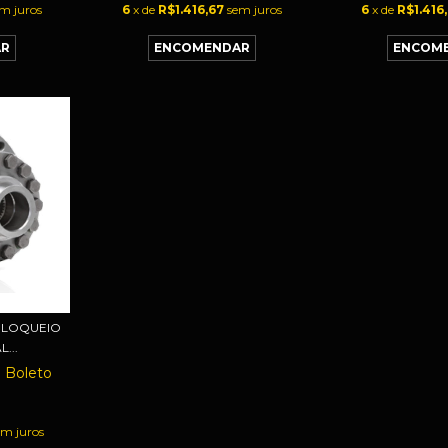
m juros
6
x de
R$1.416,67
sem juros
6
x de
R$1.416
BLOQUEIO
...
m
Boleto
0
em juros