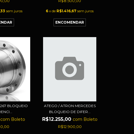
00,00
R$8.500,00
,33
sem juros
6
x de
R$1.416,67
sem juros
 267 BLOQUEIO
ATEGO / ATRON MERCEDES
ENCI...
BLOQUEIO DE DIFER...
0
R$12.255,00
com
Boleto
com
Boleto
00,00
R$12.900,00