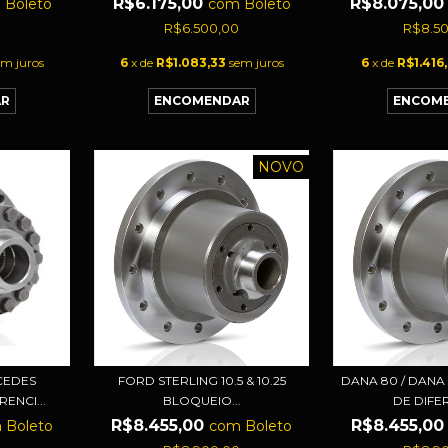
R$6.175,00
R$8.075,0
m
Boleto
com
Boleto
0
R$6.500,00
R$8.5
em juros
6
x de
R$1.083,33
sem juros
6
x de
R$1.416
NOVO
CEDES
FORD STERLING 10.5 & 10.25
DANA 80 / DANA
ENCI...
BLOQUEIO...
DE DIFER
R$8.455,00
R$8.455,0
m
Boleto
com
Boleto