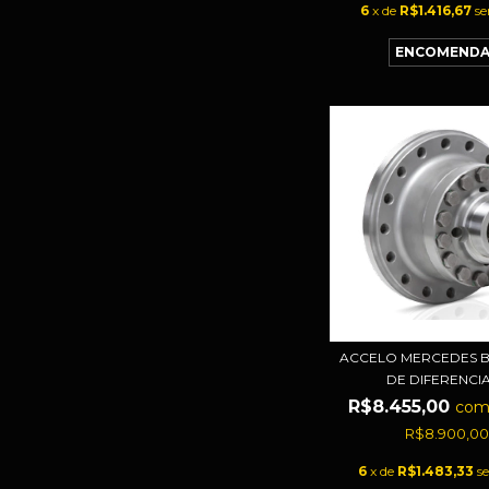
6
x de
R$1.416,67
se
ACCELO MERCEDES 
DE DIFERENCIAL
R$8.455,00
co
R$8.900,0
6
x de
R$1.483,33
s